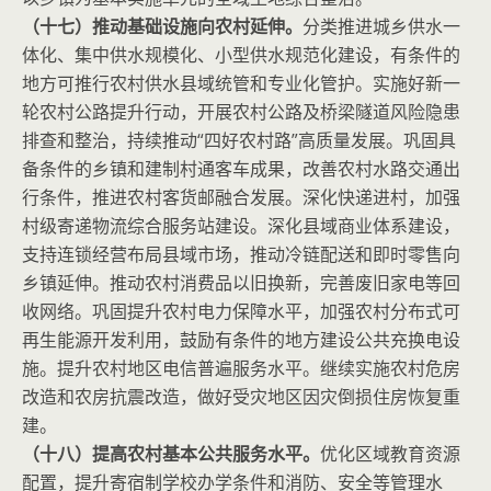
（十七）推动基础设施向农村延伸。
分类推进城乡供水一
体化、集中供水规模化、小型供水规范化建设，有条件的
地方可推行农村供水县域统管和专业化管护。实施好新一
轮农村公路提升行动，开展农村公路及桥梁隧道风险隐患
排查和整治，持续推动“四好农村路”高质量发展。巩固具
备条件的乡镇和建制村通客车成果，改善农村水路交通出
行条件，推进农村客货邮融合发展。深化快递进村，加强
村级寄递物流综合服务站建设。深化县域商业体系建设，
支持连锁经营布局县域市场，推动冷链配送和即时零售向
乡镇延伸。推动农村消费品以旧换新，完善废旧家电等回
收网络。巩固提升农村电力保障水平，加强农村分布式可
再生能源开发利用，鼓励有条件的地方建设公共充换电设
施。提升农村地区电信普遍服务水平。继续实施农村危房
改造和农房抗震改造，做好受灾地区因灾倒损住房恢复重
建。
（十八）提高农村基本公共服务水平。
优化区域教育资源
配置，提升寄宿制学校办学条件和消防、安全等管理水