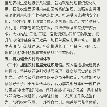
推动农村生活垃圾源头减量、就地就近处理和资源化利
用。强化农业面源污染突出区域系统治理，加强畜禽粪污
资源化利用和水产养殖尾水处理。推进受污染耕地安全利
用，加强农用地土壤重金属污染溯源和整治。支持秸秆综
合利用，精准划定禁烧范围，依法依规落实禁烧管控要
求。大力推进“三北”工程，强化资源协同和联防联治，提
升防沙治沙综合治理效果。加强草原生态保护修复。推进
生态清洁小流域建设。坚定推进长江十年禁渔，强化长江
珍稀濒危物种拯救和重要栖息地生态修复。
五、着力健全乡村治理体系
（二十）加强农村基层党组织建设。
深入推进抓党建促乡
村振兴，坚持以党建引领基层治理，提高基层党组织领导
能力。保持县级党政领导班子成员任期稳定，持续加强乡
镇领导班子和干部队伍建设，着力解决部分年轻干部在农
村基层“水土不服”问题。做好全国村“两委”换届，集中整顿
软弱涣散村党组织，推动驻村第一书记和工作队担当作
为。加强农村党员、干部教育培训。完善基层监督体系，