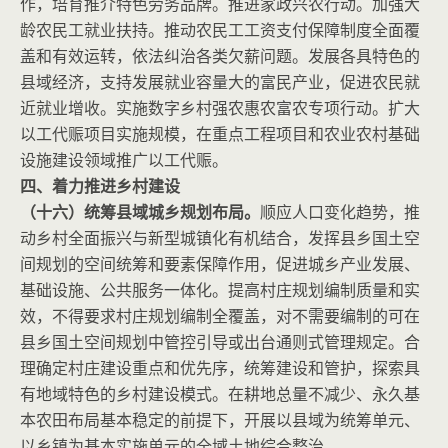
作，培育推介特色劳务品牌。推进家政兴农行动。加强大
龄农民工就业扶持。推动农民工工资支付保障制度全面覆
盖和有效运转，依法纠治各类欠薪问题。发展各具特色的
县域经济，支持发展就业容量大的富民产业，促进农民就
近就业增收。实施数字乡村强农惠农富农专项行动。扩大
以工代赈项目实施规模，在重点工程项目和农业农村基础
设施建设领域推广以工代赈。
四、着力推进乡村建设
（十六）统筹县域城乡规划布局。
顺应人口变化趋势，推
动乡村全面振兴与新型城镇化有机结合，发挥县乡国土空
间规划的空间统筹和要素保障作用，促进城乡产业发展、
基础设施、公共服务一体化。提高村庄规划编制质量和实
效，不得要求村庄规划编制全覆盖，对不需要编制的可在
县乡国土空间规划中管控引导或出台通则式管理规定。合
理确定村庄建设重点和优先序，统筹建设和管护，探索具
有地域特色的乡村建设模式。在耕地总量不减少、永久基
本农田布局基本稳定的前提下，开展以县域为统筹单元、
以乡镇为基本实施单元的全域土地综合整治。