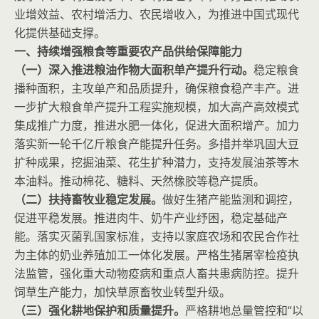
业增效益、农村增活力、农民增收入，为推进中国式现代
化提供基础支撑。
一、持续增强粮食等重要农产品供给保障能力
（一）深入推进粮油作物大面积单产提升行动。
稳定粮食
播种面积，主攻单产和品质提升，确保粮食稳产丰产。进
一步扩大粮食单产提升工程实施规模，加大高产高效模式
集成推广力度，推进水肥一体化，促进大面积增产。加力
落实新一轮千亿斤粮食产能提升任务。多措并举巩固大豆
扩种成果，挖掘油菜、花生扩种潜力，支持发展油茶等木
本油料。推动棉花、糖料、天然橡胶等稳产提质。
（二）扶持畜牧业稳定发展。
做好生猪产能监测和调控，
促进平稳发展。推进肉牛、奶牛产业纾困，稳定基础产
能。落实灭菌乳国家标准，支持以家庭农场和农民合作社
为主体的奶业养殖加工一体化发展。严格生猪屠宰检疫执
法监管，强化重大动物疫病和重点人畜共患病防控。提升
饲草生产能力，加快草原畜牧业转型升级。
（三）强化耕地保护和质量提升。
严格耕地总量管控和“以