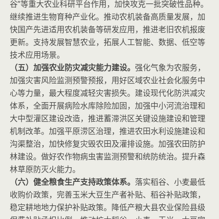
谷”等重大农业科研平台作用，加快攻克一批突破性品种。
继续推进生物育种产业化。推动农机装备高质量发展，加
快国产先进适用农机装备等研发应用，推进老旧农机报废
更新。支持发展智慧农业，拓展人工智能、数据、低空等
技术应用场景。
（五）加强农业防灾减灾能力建设。
强化气象为农服务，
加强灾害风险监测预警预报，用好区域农业社会化服务中
心等力量，最大程度减轻灾害损失。建设现代化防洪减灾
体系，全面开展病险水库除险加固，加强中小河流治理和
大中型灌区建设改造，推进蓄滞洪区关键设施建设和管理
机制改革。加强平原涝区治理，推进农田水利设施建设和
沟渠整治，加快修复灾毁农田及灌排设施。加强农田防护
林建设。做好农作物病虫害监测预警和统防统治。提升森
林草原防灭火能力。
（六）健全粮食生产支持政策体系。
落实稻谷、小麦最低
收购价政策，完善玉米大豆生产者补贴、稻谷补贴政策，
稳定耕地地力保护补贴政策。降低产粮大县农业保险县级