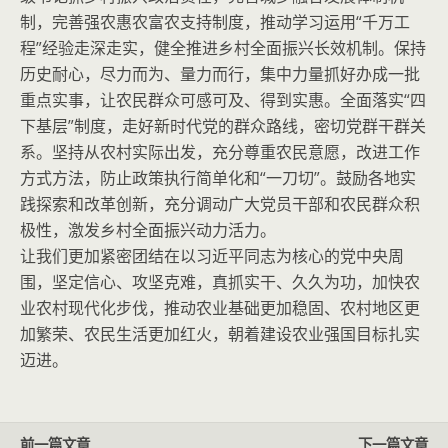
制，完善强农惠农富农支持制度，推动学习运用“千万工
程”经验走深走实，健全推进乡村全面振兴长效机制。保持
历史耐心，尽力而为、量力而行，集中力量抓好办成一批
重点实事，让农民群众可感可及、得到实惠。全面落实“四
下基层”制度，走好新时代党的群众路线，密切党群干群关
系。坚持从农村实际出发，充分尊重农民意愿，改进工作
方式方法，防止政策执行简单化和“一刀切”。鼓励各地实
践探索和改革创新，充分调动广大党员干部和农民群众积
极性，激发乡村全面振兴动力活力。
让我们更加紧密团结在以习近平同志为核心的党中央周
围，坚定信心、攻坚克难，真抓实干、久久为功，加快农
业农村现代化步伐，推动农业基础更加稳固、农村地区更
加繁荣、农民生活更加红火，朝着建设农业强国目标扎实
迈进。
前一篇文章
下一篇文章