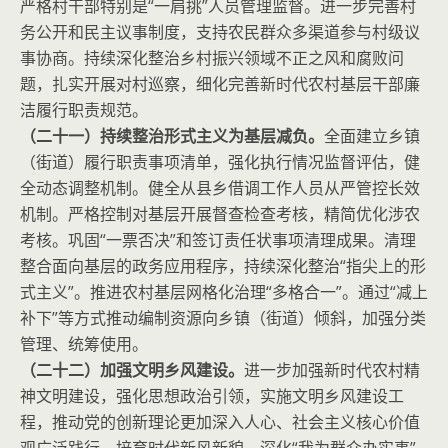
严格村干部特别是“一肩挑”人员管理监督。进一步完善村
务公开和民主议事制度，支持农民群众多渠道参与村级议
事协商。持续深化整治乡村振兴领域不正之风和腐败问
题，扎实开展对村巡察，细化完善新时代农村基层干部廉
洁履行职责规范。
（二十一）持续整治形式主义为基层减负。
全面建立乡镇
（街道）履行职责事项清单，强化执行情况监督评估，健
全动态调整机制。健全从县乡借调工作人员从严管控长效
机制。严格控制对基层开展督查检查考核，精简优化涉农
考核。巩固“一票否决”和签订责任状事项清理成果。清理
整合面向基层的政务应用程序，持续深化整治“指尖上的形
式主义”。推进农村基层网格化治理“多格合一”。通过“减上
补下”等方式推动编制资源向乡镇（街道）倾斜，加强分类
管理、统筹使用。
（二十二）加强文明乡风建设。
进一步加强新时代农村精
神文明建设，强化思想政治引领，实施文明乡风建设工
程，推动党的创新理论更加深入人心、社会主义核心价值