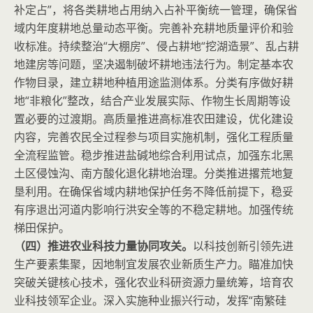
补定占”，将各类耕地占用纳入占补平衡统一管理，确保省
域内年度耕地总量动态平衡。完善补充耕地质量评价和验
收标准。持续整治“大棚房”、侵占耕地“挖湖造景”、乱占耕
地建房等问题，坚决遏制破坏耕地违法行为。制定基本农
作物目录，建立耕地种植用途监测体系。分类有序做好耕
地“非粮化”整改，结合产业发展实际、作物生长周期等设
置必要的过渡期。高质量推进高标准农田建设，优化建设
内容，完善农民全过程参与项目实施机制，强化工程质量
全流程监管。稳步推进盐碱地综合利用试点，加强东北黑
土区侵蚀沟、南方酸化退化耕地治理。分类推进撂荒地复
垦利用。在确保省域内耕地保护任务不降低前提下，稳妥
有序退出河道内影响行洪安全等的不稳定耕地。加强传统
梯田保护。
（四）推进农业科技力量协同攻关。
以科技创新引领先进
生产要素集聚，因地制宜发展农业新质生产力。瞄准加快
突破关键核心技术，强化农业科研资源力量统筹，培育农
业科技领军企业。深入实施种业振兴行动，发挥“南繁硅