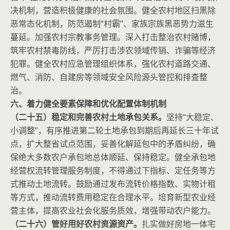
决机制，营造积极健康的社会氛围。健全农村地区扫黑除
恶常态化机制，防范遏制“村霸”、家族宗族黑恶势力滋生
蔓延。加强农村宗教事务管理。深入打击整治农村赌博，
筑牢农村禁毒防线，严厉打击涉农领域传销、诈骗等经济
犯罪。健全农村应急管理组织体系，强化农村道路交通、
燃气、消防、自建房等领域安全风险源头管控和排查整
治。
六、着力健全要素保障和优化配置体制机制
（二十五）稳定和完善农村土地承包关系。
坚持“大稳定、
小调整”，有序推进第二轮土地承包到期后再延长三十年试
点，扩大整省试点范围，妥善化解延包中的矛盾纠纷，确
保绝大多数农户承包地总体顺延、保持稳定。健全承包地
经营权流转管理服务制度，不得通过下指标、定任务等方
式推动土地流转。鼓励通过发布流转价格指数、实物计租
等方式，推动流转费用稳定在合理水平。培育新型农业经
营主体，提高农业社会化服务质效，增强带动农户能力。
（二十六）管好用好农村资源资产。
扎实做好房地一体宅