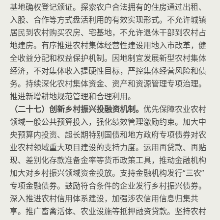
基地确权登记颁证。探索农户合法拥有的住房通过出租、
入股、合作等方式盘活利用的有效实现形式。不允许城镇
居民到农村购买农房、宅基地，不允许退休干部到农村占
地建房。有序推进农村集体经营性建设用地入市改革，健
全收益分配和权益保护机制。因地制宜发展新型农村集体
经济，不对集体收入提硬性目标，严控集体经营风险和债
务。持续深化农村集体资金、资产和资源管理专项治理。
推进新增耕地规范管理和合理利用。
（二十七）创新乡村振兴投融资机制。
优先保障农业农村
领域一般公共预算投入，强化绩效管理激励约束。加大中
央预算内投资、超长期特别国债和地方政府专项债券对农
业农村领域重大项目建设的支持力度。运用再贷款、再贴
现、差别化存款准备金率等货币政策工具，推动金融机构
加大对乡村振兴领域资金投放。支持金融机构发行“三农”
专项金融债券。鼓励符合条件的企业发行乡村振兴债券。
深入推进农村信用体系建设，加强涉农信用信息归集共
享。推广畜禽活体、农业设施等抵押融资贷款。坚持农村