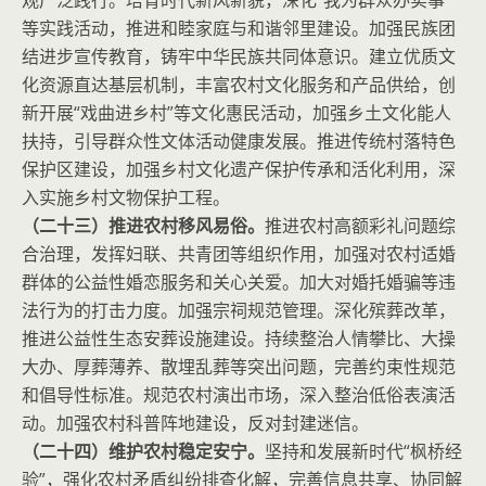
观广泛践行。培育时代新风新貌，深化“我为群众办实事”
等实践活动，推进和睦家庭与和谐邻里建设。加强民族团
结进步宣传教育，铸牢中华民族共同体意识。建立优质文
化资源直达基层机制，丰富农村文化服务和产品供给，创
新开展“戏曲进乡村”等文化惠民活动，加强乡土文化能人
扶持，引导群众性文体活动健康发展。推进传统村落特色
保护区建设，加强乡村文化遗产保护传承和活化利用，深
入实施乡村文物保护工程。
（二十三）推进农村移风易俗。
推进农村高额彩礼问题综
合治理，发挥妇联、共青团等组织作用，加强对农村适婚
群体的公益性婚恋服务和关心关爱。加大对婚托婚骗等违
法行为的打击力度。加强宗祠规范管理。深化殡葬改革，
推进公益性生态安葬设施建设。持续整治人情攀比、大操
大办、厚葬薄养、散埋乱葬等突出问题，完善约束性规范
和倡导性标准。规范农村演出市场，深入整治低俗表演活
动。加强农村科普阵地建设，反对封建迷信。
（二十四）维护农村稳定安宁。
坚持和发展新时代“枫桥经
验”，强化农村矛盾纠纷排查化解，完善信息共享、协同解