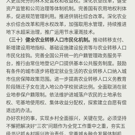
人更加充分的林木处置权和收益权。深化农垦改革，健全
资产监管和公司治理等体制机制。完善国有农用地权利体
系，促进规范管理利用。推进供销社综合改革。深化农业
水价综合改革和用水权改革，加强取用水管理，持续推进
地下水超采治理，推广运用节水灌溉技术。
（三十）健全农业转移人口市民化机制。
推动转移支付、
新增建设用地指标、基础设施建设投资等与农业转移人口
市民化挂钩。完善全国公开统一的户籍管理政务服务平
台，推行由常住地登记户口提供基本公共服务制度。鼓励
有条件的城市逐步将稳定就业生活的农业转移人口纳入城
市住房保障政策范围。进一步提高农业转移人口义务教育
阶段随迁子女在流入地公办学校就读比例。全面取消在就
业地参保户籍限制。依法维护进城落户农民的土地承包
权、宅基地使用权、集体收益分配权，探索建立自愿有偿
退出的办法。
办好农村的事，实现乡村全面振兴，关键在党。必须坚持
不懈把解决好“三农”问题作为全党工作重中之重，夯实五
级书记抓乡村振兴政治责任，完善城乡融合发展体制机