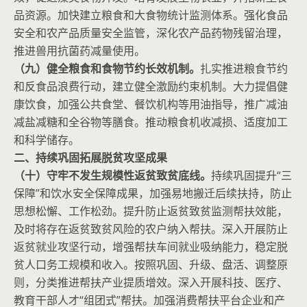
品资源。加快建立粮食和大食物统计监测体系。强化食品
安全和农产品质量安全监管，深化农产品药物残留治理，
推进兽用抗菌药减量使用。
（九）健全粮食和食物节约长效机制。
扎实推进粮食节约
和反食品浪费行动，建立健全激励约束机制。大力提倡健
康饮食，加强公共食堂、餐饮机构等用油指导，推广减油
减盐减糖和全谷物等膳食。推动粮食机收减损、适度加工
和科学储存。
二、持续巩固拓展脱贫攻坚成果
（十）守牢不发生规模性返贫致贫底线。
持续巩固提升“三
保障”和饮水安全保障成果，加强易地搬迁后续扶持，防止
思想松懈、工作松劲。提升防止返贫致贫监测帮扶效能，
及时将存在返贫致贫风险的农户纳入帮扶。深入开展防止
返贫就业攻坚行动，增强帮扶车间就业吸纳能力，稳定脱
贫人口务工规模和收入。按照巩固、升级、盘活、调整原
则，分类推进帮扶产业提质增效。深入开展科技、医疗、
教育干部人才“组团式”帮扶。加强消费帮扶平台企业和产