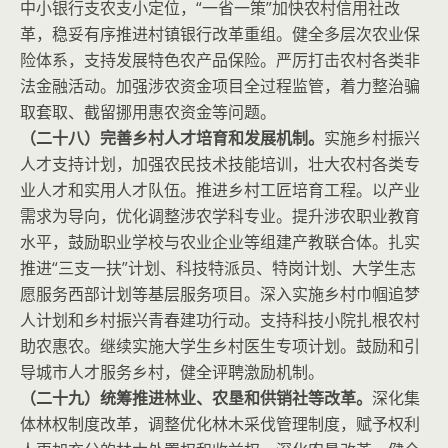
中小银行支农支小定位，“一省一策”加快农村信用社改
革，稳妥有序推进村镇银行改革重组。健全多层次农业保
险体系，支持发展特色农产品保险。严厉打击农村各类非
法金融活动。加强涉农资金项目全过程监管，着力整治骗
取套取、截留挪用惠农资金等问题。
（二十八）完善乡村人才培育和发展机制。
实施乡村振兴
人才支持计划，加强农民技术技能培训，壮大农村各类专
业人才和实用人才队伍。推进乡村工匠培育工程。以产业
需求为导向，优化调整涉农学科专业。提升涉农职业教育
水平，鼓励职业学校与农业企业等组建产教联合体。扎实
推进“三支一扶”计划、科技特派员、特岗计划、大学生志
愿服务西部计划等基层服务项目。深入实施乡村巾帼追梦
人计划和乡村振兴青春建功行动。支持科技小院扎根农村
助农惠农。继续实施大学生乡村医生专项计划。鼓励和引
导城市人才服务乡村，健全评聘激励机制。
（二十九）统筹推进林业、农垦和供销社等改革。
深化集
体林权制度改革，调整优化林木采伐管理制度，赋予权利