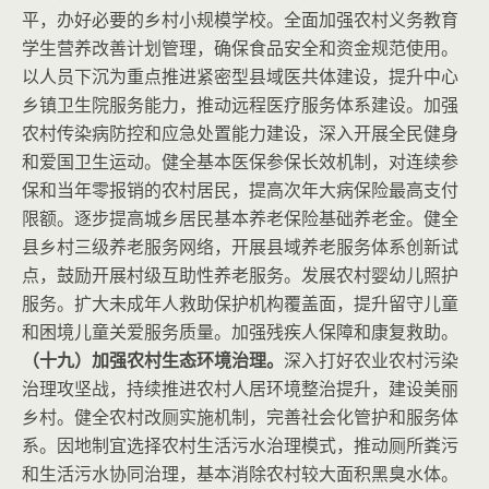
平，办好必要的乡村小规模学校。全面加强农村义务教育
学生营养改善计划管理，确保食品安全和资金规范使用。
以人员下沉为重点推进紧密型县域医共体建设，提升中心
乡镇卫生院服务能力，推动远程医疗服务体系建设。加强
农村传染病防控和应急处置能力建设，深入开展全民健身
和爱国卫生运动。健全基本医保参保长效机制，对连续参
保和当年零报销的农村居民，提高次年大病保险最高支付
限额。逐步提高城乡居民基本养老保险基础养老金。健全
县乡村三级养老服务网络，开展县域养老服务体系创新试
点，鼓励开展村级互助性养老服务。发展农村婴幼儿照护
服务。扩大未成年人救助保护机构覆盖面，提升留守儿童
和困境儿童关爱服务质量。加强残疾人保障和康复救助。
（十九）加强农村生态环境治理。
深入打好农业农村污染
治理攻坚战，持续推进农村人居环境整治提升，建设美丽
乡村。健全农村改厕实施机制，完善社会化管护和服务体
系。因地制宜选择农村生活污水治理模式，推动厕所粪污
和生活污水协同治理，基本消除农村较大面积黑臭水体。