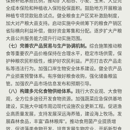
保费补贴承担比例，推动扩大稻谷、小麦、玉米、大豆完
全成本保险和种植收入保险投保面积。鼓励地方开展粮油
种植专项贷款贴息试点。健全粮食主产区奖补激励制度，
加大对产粮大县支持。启动实施中央统筹下的粮食产销区
省际横向利益补偿，做好资金筹集和分配。逐步扩大产粮
大县公共服务能力提升行动实施范围。
（七）完善农产品贸易与生产协调机制。
综合施策推动粮
食等重要农产品价格保持在合理水平，稳定市场供需，保
护种粮农民积极性，维护好农民利益。严厉打击农产品走
私等违法行为。加强口岸生物安全体系建设。健全农产品
产业损害预警体系。有序做好粮食收购，强化储备粮监
管。加强农产品市场信息发布和预期引导。
（八）构建多元化食物供给体系。
践行大农业观、大食物
观，全方位多途径开发食物资源。加强蔬菜应急保供基地
建设，实施大中城市周边现代设施农业更新工程。促进渔
业高质量发展，支持发展深远海养殖，建设海上牧场。发
展森林食品，丰富“森林粮库”。推动食用菌产业提质增
效，促进藻类食物开发。培育发展生物农业，开拓新型食