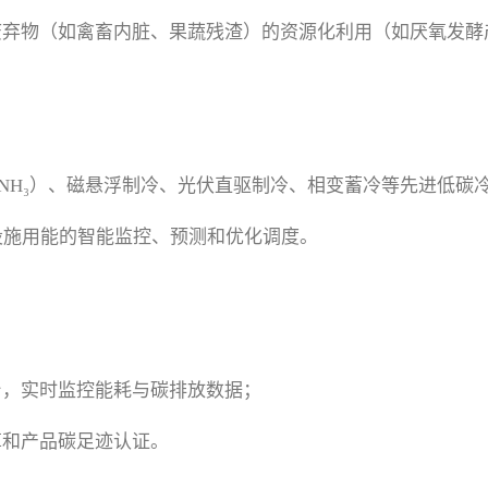
废弃物（如禽畜内脏、果蔬残渣）的资源化利用（如厌氧发酵
、NH₃）、磁悬浮制冷、光伏直驱制冷、相变蓄冷等先进低碳
设施用能的智能监控、预测和优化调度。
台，实时监控能耗与碳排放数据；
算和产品碳足迹认证。